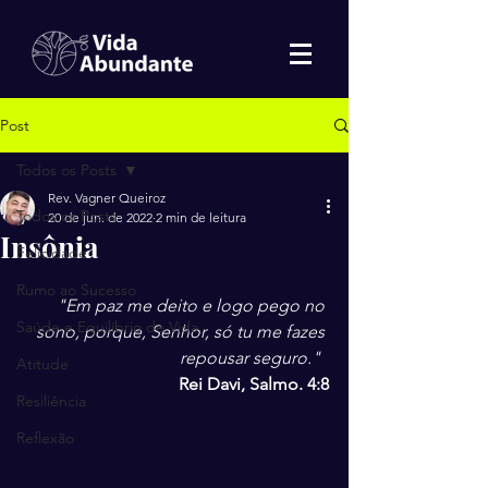
Post
Todos os Posts
Rev. Vagner Queiroz
Todos os Posts
20 de jun. de 2022
2 min de leitura
Insônia
Felicidade
Rumo ao Sucesso
"Em paz me deito e logo pego no 
Saúde e Equilíbrio de Vida
sono, porque, Senhor, só tu me fazes 
repousar seguro." 
Atitude
Rei Davi, Salmo. 4:8
Resiliência
Reflexão